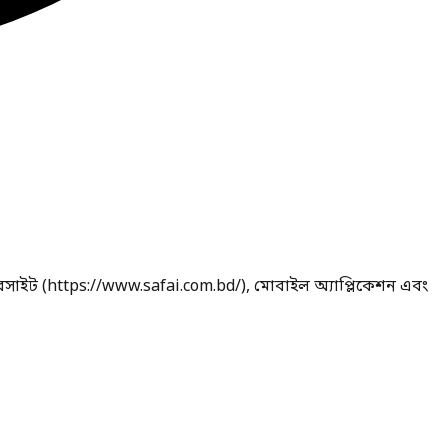
েবসাইট (https://www.safai.com.bd/), মোবাইল অ্যাপ্লিকেশন এবং